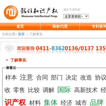
成立于2005年
首页
商标代理
专利咨
当前位置»
首页
»
了解事实
了解事实
标签云
注意
样本
合同
部门
决定
改造
协
国际
收
零售
比较
调解
高新技术
识产权
集体
品牌
材料
经济
城市