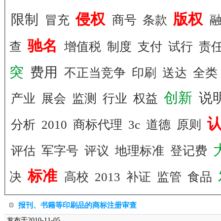
侵权
版权
限制
冒充
商号
条款
驰名
查
增值税
制度
支付
试行
责
突
费用
不正当竞争
印刷
送达
全类
创新
说
产业
展会
监测
行业
权益
分析
2010
商标代理
3c
道德
原则
评估
军字号
评议
地理标准
登记费
标准
决
高校
2013
补证
监管
食品
报刊、书籍等印刷品的商标注册审查
发布于2010-11-05