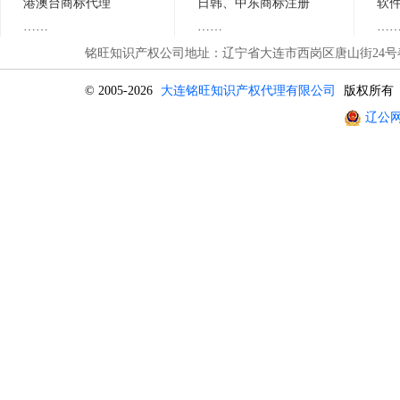
港澳台商标代理
日
韩
、中东商标注册
软
……
……
…
铭旺知识产权公司地址：辽宁省大连市西岗区唐山街24号春晖
© 2005-2026
大连铭旺知识产权代理有限公司
版权所有
辽公网安