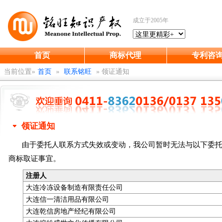
成立于2005年
首页
商标代理
专利咨
当前位置»
首页
»
联系铭旺
»
领证通知
领证通知
由于委托人联系方式失效或变动，我公司暂时无法与以下委
商标取证事宜。
注册人
大连冷冻设备制造有限责任公司
大连信一清洁用品有限公司
大连乾信房地产经纪有限公司