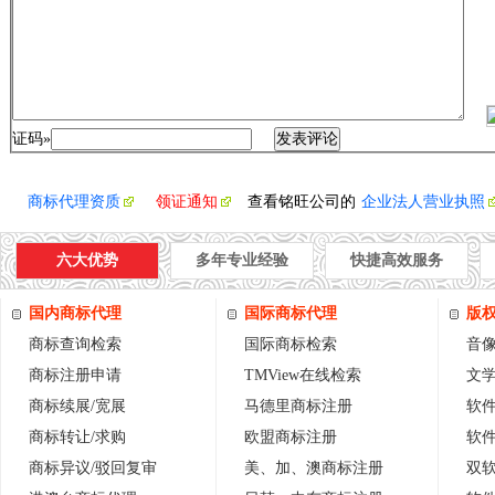
证码»
商标代理资质
领证通知
查看铭旺公司的
企业法人营业执照
六大优势
多年专业经验
快捷高效服务
国内商标代理
国际商标代理
版
商标查询检索
国际商标检索
音
商标注册申请
TMView在线检索
文
商标续展/宽展
马德里商标注册
软件
商标转让/求购
欧盟商标注册
软
商标异议
/
驳回复审
美、加、澳商标注册
双