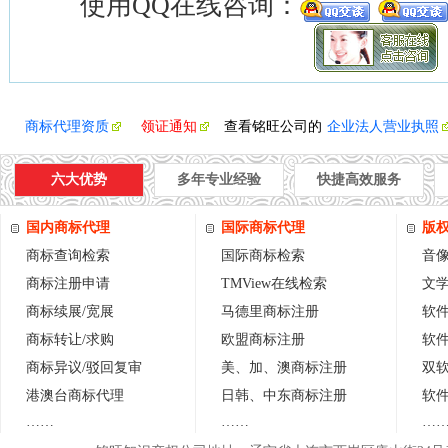
使用QQ在线咨询：
商标代理资质
领证通知
查看铭旺公司的
企业法人营业执照
六大优势
多年专业经验
快捷高效服务
国内商标代理
国际商标代理
版
商标查询检索
国际商标检索
音
商标注册申请
TMView在线检索
文
商标续展/宽展
马德里商标注册
软件
商标转让/求购
欧盟商标注册
软
商标异议
/
驳回复审
美、加、澳商标注册
双
港澳台商标代理
日
韩
、中东商标注册
软
……
……
…