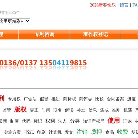
2026新春快乐
|
留言
|
FA
成立于2005年
理
专利咨询
著作权登记
利
专用权
广告法
假冒
推进
商标权
商评委
比较
合同备案
进度
版权
先
监管
更正
时间
取名
解读
补发
信息
集成
准则
机遇
使用
权利
分类
最新
制度
代码
标识
法人
知识产权局
理论
注销
质押
收费
书式
制
实施方案
印刷
计算机
发文
食品
培