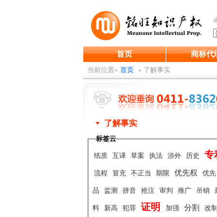
首页
商标代
当前位置»
首页
»
了解事实
了解事实
标签云
专
纸质
互译
草案
执法
涉外
历史
优先权
流程
冒充
不正当
期限
优
品
监测
拼音
抢注
审判
推广
吊销
证明
分割
料
新高
犯罪
加强
改