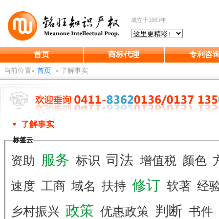
成立于2005年
首页
商标代理
专利咨
当前位置»
首页
»
了解事实
了解事实
标签云
服务
司法
资助
标识
增值税
颜色
修订
速度
工商
域名
扶持
软著
经
政策
判断
乡村振兴
优惠政策
书件