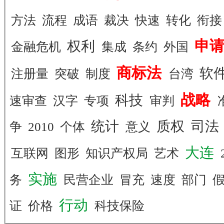
方法
流程
成语
裁决
快速
转化
衔
申
权利
金融危机
集成
条约
外国
商标法
软
注册量
突破
制度
台湾
战略
科技
速审查
汉字
专项
审判
统计
质权
司法
争
2010
个体
意义
大连
互联网
图形
知识产权局
艺术
实施
务
民营企业
冒充
速度
部门
行动
证
价格
科技保险