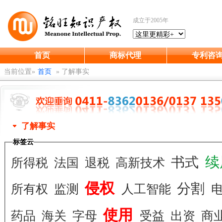
成立于2005年
首页
商标代理
专利咨
当前位置»
首页
»
了解事实
了解事实
标签云
续
书式
所得税
法国
退税
高新技术
侵权
分割
所有权
监测
人工智能
使用
药品
海关
字母
受益
出资
商