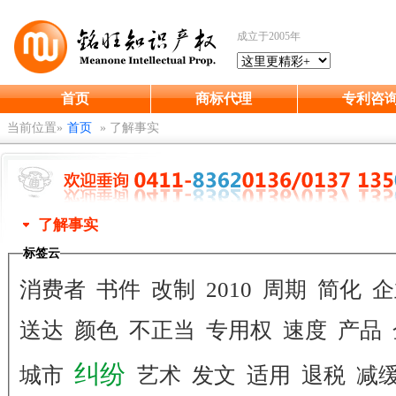
成立于2005年
首页
商标代理
专利咨
当前位置»
首页
»
了解事实
了解事实
标签云
消费者
书件
改制
2010
周期
简化
企
送达
颜色
不正当
专用权
速度
产品
纠纷
城市
艺术
发文
适用
退税
减