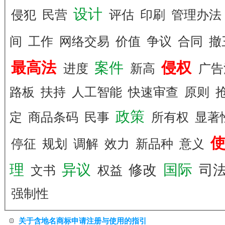
设计
侵犯
民营
评估
印刷
管理办法
间
工作
网络交易
价值
争议
合同
撤
最高法
侵权
案件
进度
新高
广
路板
扶持
人工智能
快速审查
原则
政策
定
商品条码
民事
所有权
显著
停征
规划
调解
效力
新品种
意义
理
异议
国际
修改
司
文书
权益
强制性
关于含地名商标申请注册与使用的指引